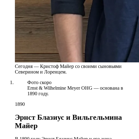
Сегодня — Кристоф Майер со своими сыновьями
Северином и Лоренцем.
Фото скоро
Ernst & Wilhelmine Meyer OHG — основана в
1890 году.
1890
Эрнст Блазиус и Вильгельмина
Майер
В 1890 году Эрнст Блазиус Майер и его жена